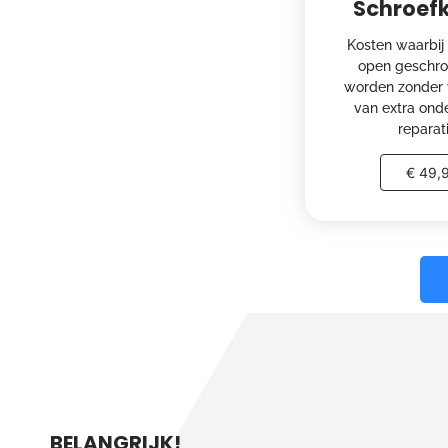
Schroef
Kosten waarbij 
open geschro
worden zonder 
van extra ond
reparat
€ 49,
BELANGRIJK!