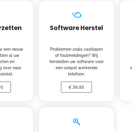
rzetten
Software Herstel
r een nieuw
Problemen zoals vastlopen
etten al uw
of foutmeldingen? Wij
acten en
herstellen uw software voor
g over naar
een soepel werkende
oestel.
telefoon.
95
€ 39,95