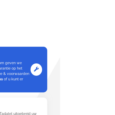
arom geven we
rantie op het
tie & voorwaarden
na
of u kunt er
 Tadatel uitgebreid uw