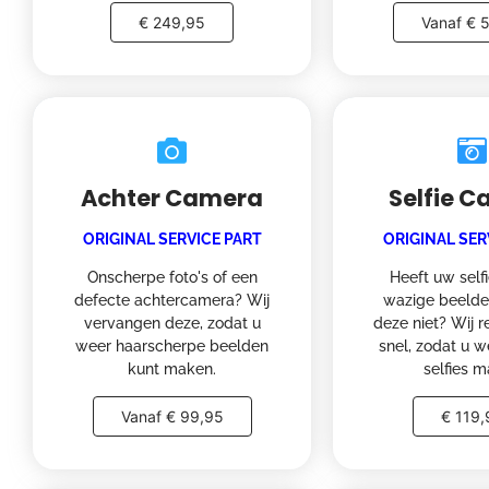
€ 249,95
Vanaf € 
Achter Camera
Selfie 
ORIGINAL SERVICE PART
ORIGINAL SER
Onscherpe foto's of een
Heeft uw self
defecte achtercamera? Wij
wazige beelde
vervangen deze, zodat u
deze niet? Wij r
weer haarscherpe beelden
snel, zodat u w
kunt maken.
selfies m
Vanaf € 99,95
€ 119,