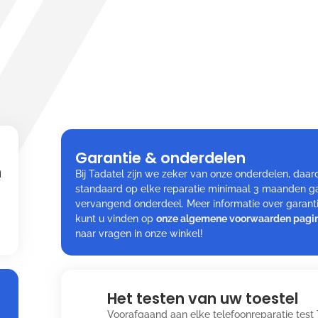
Garantie & onderdelen
n
Bij Tadatel zijn we zeker van onze onderdelen, da
standaard op elke reparatie minimaal 3 maanden ga
vervangend onderdeel. Meer informatie over garan
kunt u vinden op
onze algemene voorwaarden pagi
naar vragen in onze winkel!
Het testen van uw toestel
Voorafgaand aan elke telefoonreparatie test