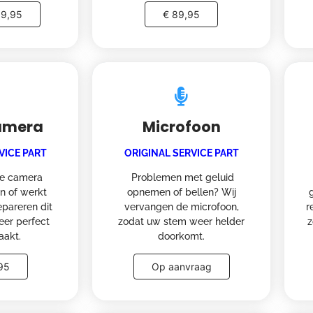
59,95
€ 89,95
Camera
Microfoon
VICE PART
ORIGINAL SERVICE PART
ie camera
Problemen met geluid
n of werkt
opnemen of bellen? Wij
epareren dit
vervangen de microfoon,
r
eer perfect
zodat uw stem weer helder
z
aakt.
doorkomt.
95
Op aanvraag