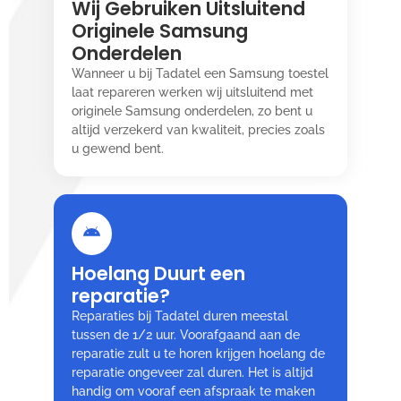
Wij Gebruiken Uitsluitend
Originele Samsung
Onderdelen
Wanneer u bij Tadatel een Samsung toestel
laat repareren werken wij uitsluitend met
originele Samsung onderdelen, zo bent u
altijd verzekerd van kwaliteit, precies zoals
u gewend bent.
Hoelang Duurt een
reparatie?
Reparaties bij Tadatel duren meestal
tussen de 1/2 uur. Voorafgaand aan de
reparatie zult u te horen krijgen hoelang de
reparatie ongeveer zal duren. Het is altijd
handig om vooraf een afspraak te maken