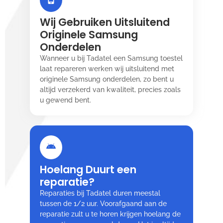
Wij Gebruiken Uitsluitend
Originele Samsung
Onderdelen
Wanneer u bij Tadatel een Samsung toestel
laat repareren werken wij uitsluitend met
originele Samsung onderdelen, zo bent u
altijd verzekerd van kwaliteit, precies zoals
u gewend bent.
Hoelang Duurt een
reparatie?
Reparaties bij Tadatel duren meestal
tussen de 1/2 uur. Voorafgaand aan de
reparatie zult u te horen krijgen hoelang de