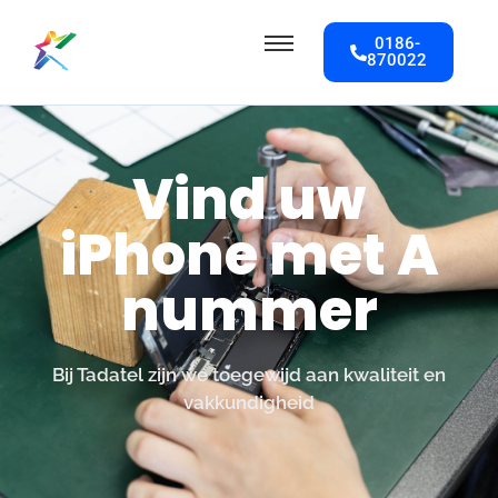
0186-
870022
Vind uw
iPhone met A
nummer
Bij Tadatel zijn we toegewijd aan kwaliteit en
vakkundigheid