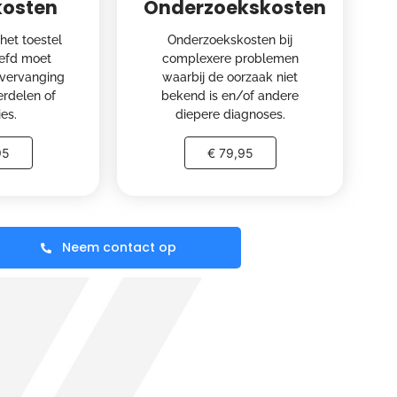
kosten
Onderzoekskosten
het toestel
Onderzoekskosten bij
efd moet
complexere problemen
vervanging
waarbij de oorzaak niet
erdelen of
bekend is en/of andere
ies.
diepere diagnoses.
95
€ 79,95
Neem contact op