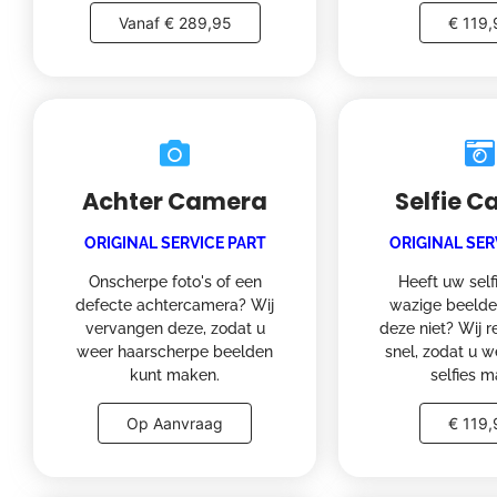
Vanaf € 289,95
€ 119,
Achter Camera
Selfie 
ORIGINAL SERVICE PART
ORIGINAL SER
Onscherpe foto's of een
Heeft uw sel
defecte achtercamera? Wij
wazige beelde
vervangen deze, zodat u
deze niet? Wij r
weer haarscherpe beelden
snel, zodat u w
kunt maken.
selfies m
Op Aanvraag
€ 119,