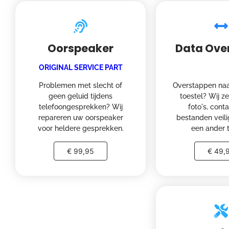
Oorspeaker
Data Ove
ORIGINAL SERVICE PART
Problemen met slecht of
Overstappen naa
geen geluid tijdens
toestel? Wij z
telefoongesprekken? Wij
foto's, cont
repareren uw oorspeaker
bestanden veili
voor heldere gesprekken.
een ander t
€ 99,95
€ 49,