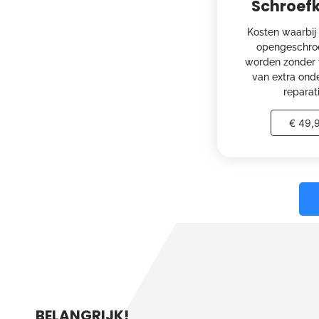
Schroef
Kosten waarbij 
opengeschro
worden zonder 
van extra ond
reparat
€ 49,
BELANGRIJK!