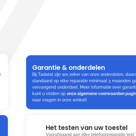
Garantie & onderdelen
n
Bij Tadatel zijn we zeker van onze onderdelen, da
standaard op elke reparatie minimaal 3 maanden ga
vervangend onderdeel. Meer informatie over garan
kunt u vinden op
onze algemene voorwaarden pagi
naar vragen in onze winkel!
Het testen van uw toestel
Voorafgaand aan elke telefoonreparatie test