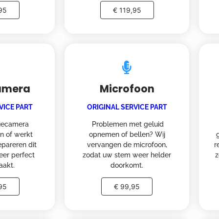
95
€ 119,95
Camera
Microfoon
VICE PART
ORIGINAL SERVICE PART
fiecamera
Problemen met geluid
n of werkt
opnemen of bellen? Wij
epareren dit
vervangen de microfoon,
r
eer perfect
zodat uw stem weer helder
z
aakt.
doorkomt.
95
€ 99,95