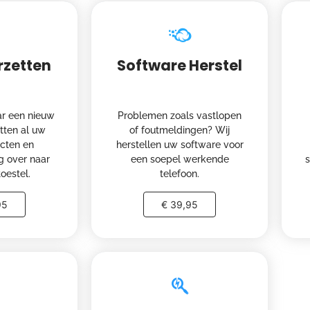
rzetten
Software Herstel
r een nieuw
Problemen zoals vastlopen
etten al uw
of foutmeldingen? Wij
acten en
herstellen uw software voor
g over naar
een soepel werkende
oestel.
telefoon.
95
€ 39,95