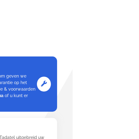
arom geven we
rantie op het
tie & voorwaarden
na
of u kunt er
 Tadatel uitgebreid uw