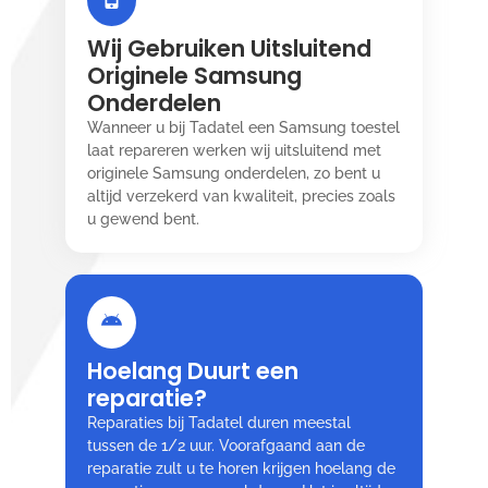
Wij Gebruiken Uitsluitend
Originele Samsung
Onderdelen
Wanneer u bij Tadatel een Samsung toestel
laat repareren werken wij uitsluitend met
originele Samsung onderdelen, zo bent u
altijd verzekerd van kwaliteit, precies zoals
u gewend bent.
Hoelang Duurt een
reparatie?
Reparaties bij Tadatel duren meestal
tussen de 1/2 uur. Voorafgaand aan de
reparatie zult u te horen krijgen hoelang de