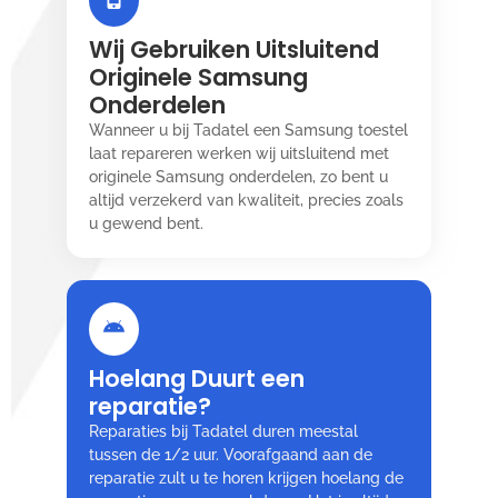
Wij Gebruiken Uitsluitend
Originele Samsung
Onderdelen
Wanneer u bij Tadatel een Samsung toestel
laat repareren werken wij uitsluitend met
originele Samsung onderdelen, zo bent u
altijd verzekerd van kwaliteit, precies zoals
u gewend bent.
Hoelang Duurt een
reparatie?
Reparaties bij Tadatel duren meestal
tussen de 1/2 uur. Voorafgaand aan de
reparatie zult u te horen krijgen hoelang de