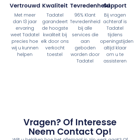
Vertrouwd
Kwaliteit
Tevredenheid
Support
Met meer
Tadatel
96% Klant
Bij vragen
dan 13 jaar
garandeert
Tevredenheid
achteraf is
ervaring
de hoogste
bij alle
Tadatel
weet Tadatel
kwaliteit bij
services die
tijdens
precies hoe
elk door ons
aan
openingstijden
wij u kunnen
verkocht
geboden
altijd klaar
helpen
toestel
worden door
om u te
Tadatel
assisteren
Vragen? Of Interesse
Neem Contact Op!
Wilt u bekijken hoe het allemaal in zijn werk gaat? Of