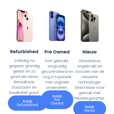
Refurbished
Pre Owned
Nieuw
Volledig na
Kort gebruikt,
Gloednieuw,
gegaan, grondig
zorgvuldig
ongebruikt en
getest en zo
gecontroleerd en
voorzien van de
goed als nieuw.
nog in topstaat
nieuwste
Betaalbaar,
met originele
technologie.
Duurzaam en
onderdelen.
Direct klaar voor
Kwalitatief goed.
gebruik met
Bekijk
fabrieksgarantie.
Pre
Bekijk
Owned
Refurbished
Bekijk
Nieuw