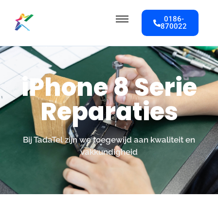
0186-
870022
iPhone 8 Serie
Reparaties
Bij TadaTel zijn we toegewijd aan kwaliteit en
vakkundigheid