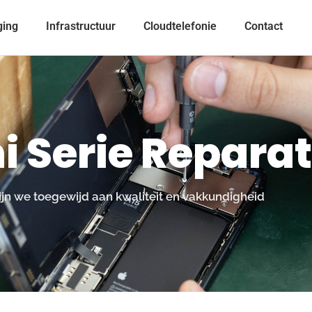
ging
Infrastructuur
Cloudtelefonie
Contact
i Serie Reparat
zijn we toegewijd aan kwaliteit en vakkundigheid