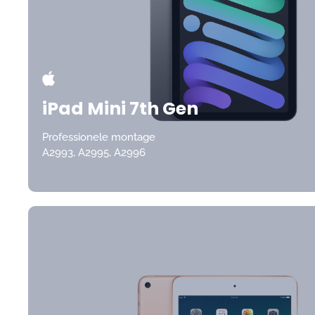
iPad Mini 7th Gen
Professionele montage
A2993, A2995, A2996