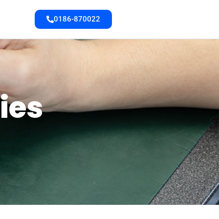
0186-870022
ies