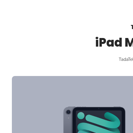
iPad M
TadaTel