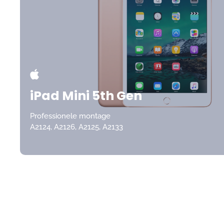
iPad Mini 5th Gen
Professionele montage
A2124, A2126, A2125, A2133