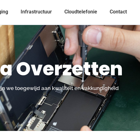
ging
Infrastructuur
Cloudtelefonie
Contact
a Overzetten
zijn we toegewijd aan kwaliteit en vakkundigheid